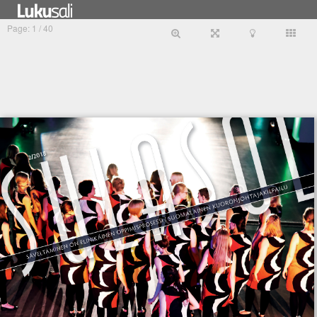
Tietosuojaseloste
PunaMusta Oy