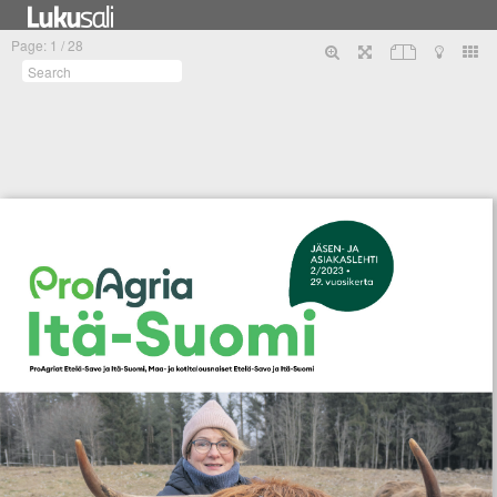
Tietosuojaseloste
PunaMusta Oy