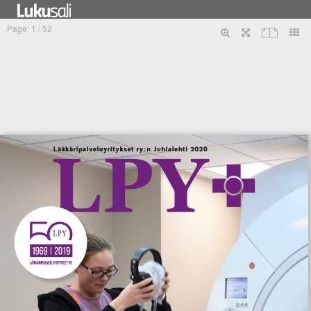
Tietosuojaseloste
PunaMusta Oy