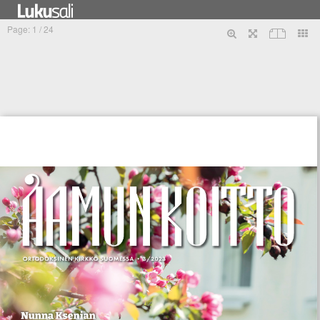
Tietosuojaseloste
PunaMusta Oy