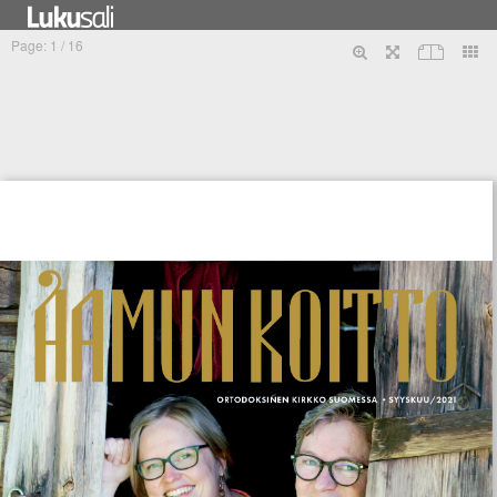
Tietosuojaseloste
PunaMusta Oy