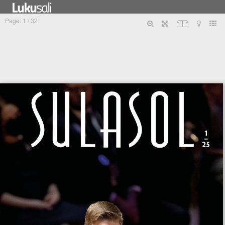
Tietosuojaseloste
PunaMusta Oy