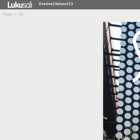
Etusivu
| Sulasol
| 3
Tietosuojaseloste