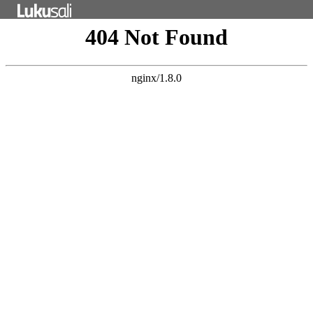
Tietosuojaseloste
PunaMusta Oy