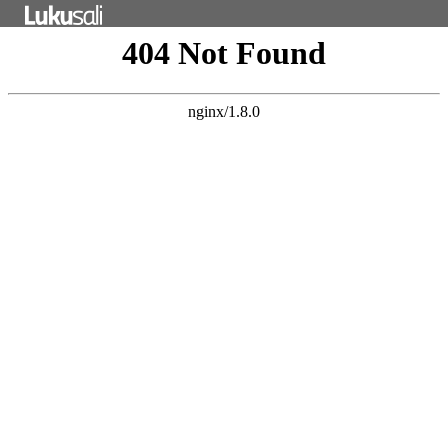
Tietosuojaseloste
PunaMusta Oy