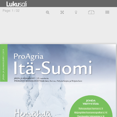
Tietosuojaseloste
PunaMusta Oy